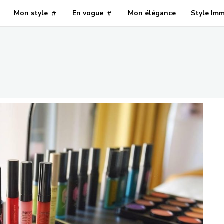
Mon style
En vogue
Mon élégance
Style Im