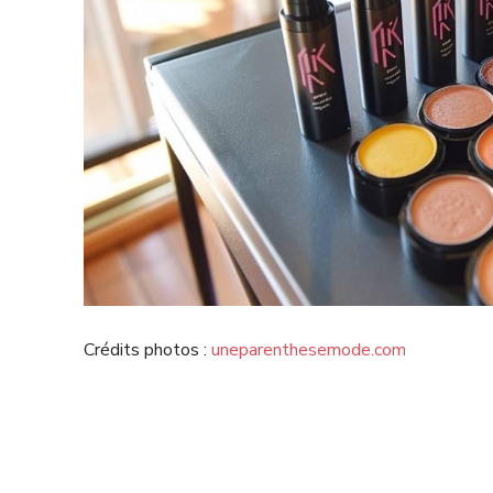
Crédits photos :
uneparenthesemode.com