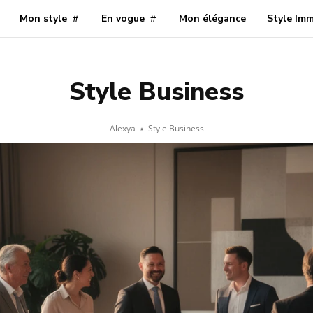
Mon style
En vogue
Mon élégance
Style Im
Style Business
Alexya
Style Business