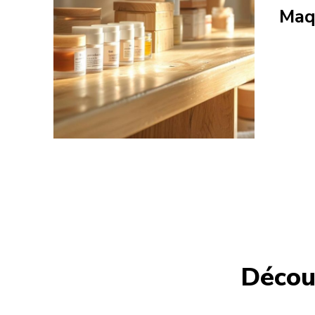
Maq
Décou