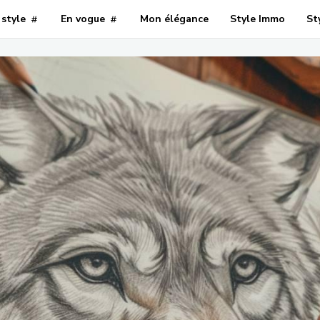
style
En vogue
Mon élégance
Style Immo
St