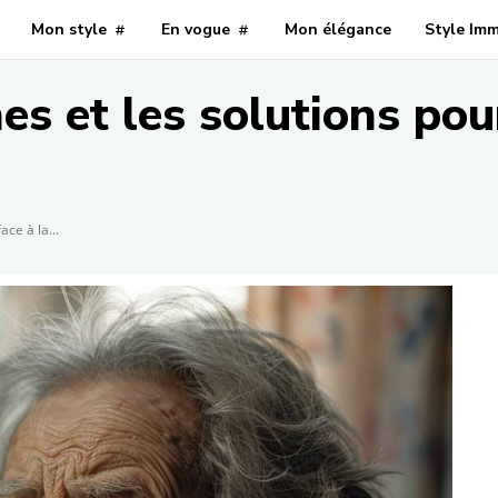
Mon style
En vogue
Mon élégance
Style Im
es et les solutions pour
ace à la...