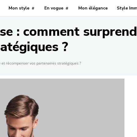
Mon style
En vogue
Mon élégance
Style Im
ise : comment surprend
ratégiques ?
 et récompenser vos partenaires stratégiques ?