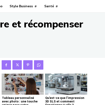
mo
Style Business
Santé
re et récompenser
Tableau personnalisé
Qu’est-ce que l’impression
avec photo : une touche
3D SLS et comment
unique pour votre
fonctionne-t-elle ?