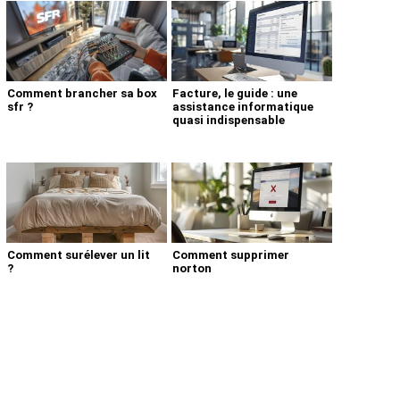
Comment brancher sa box
Facture, le guide : une
sfr ?
assistance informatique
quasi indispensable
Comment surélever un lit
Comment supprimer
?
norton