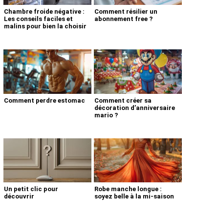
Chambre froide négative :
Comment résilier un
Les conseils faciles et
abonnement free ?
malins pour bien la choisir
Comment perdre estomac
Comment créer sa
décoration d’anniversaire
mario ?
Un petit clic pour
Robe manche longue :
découvrir
soyez belle à la mi-saison