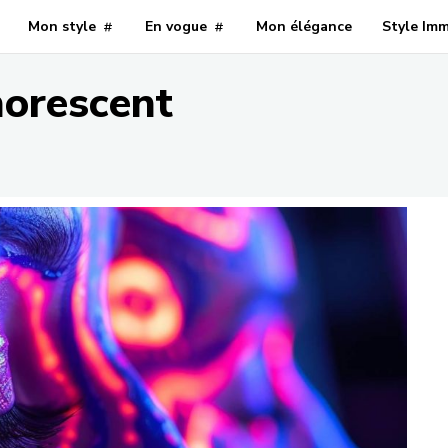
Mon style
En vogue
Mon élégance
Style Im
orescent