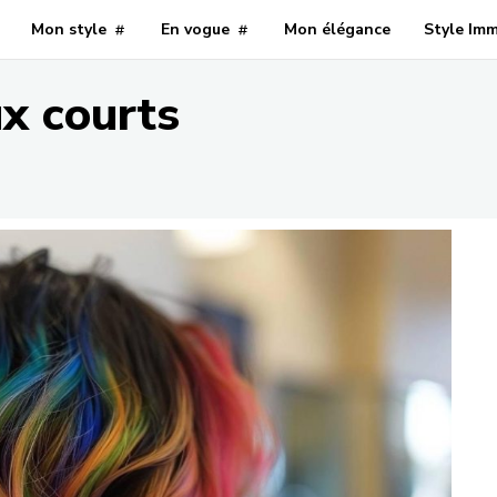
Mon style
En vogue
Mon élégance
Style Im
x courts