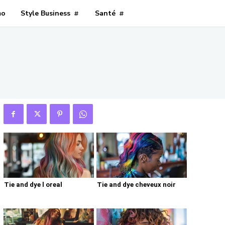
mo
Style Business
Santé
Tie and dye l oreal
Tie and dye cheveux noir