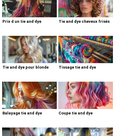
Prix d un tie and dye
Tie and dye cheveux frisés
Tie and dye pour blonde
Tissage tie and dye
Balayage tie and dye
Coupe tie and dye