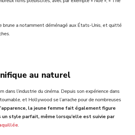
mbreux films plébiscités, avec par exemple « Noé », « The
jolie brune a notamment déménagé aux États-Unis, et quitté
ches.
ifique au naturel
om dans l’industrie du cinéma. Depuis son expérience dans
ntournable, et Hollywood se l’arrache pour de nombreuses
l’apparence, la jeune femme fait également figure
 un style parfait, même lorsqu’elle est suivie par
quillée
.