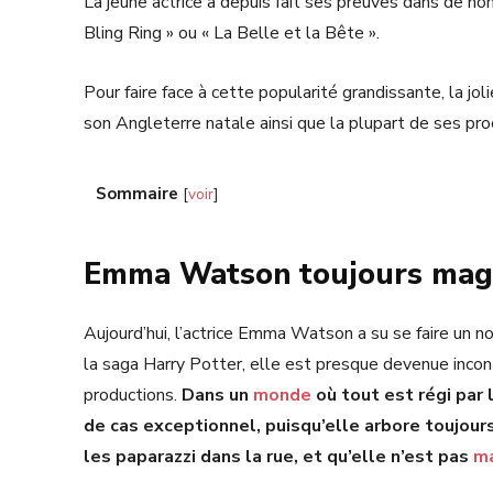
La jeune actrice a depuis fait ses preuves dans de no
Bling Ring » ou « La Belle et la Bête ».
Pour faire face à cette popularité grandissante, la 
son Angleterre natale ainsi que la plupart de ses pro
Sommaire
[
voir
]
Emma Watson toujours magn
Aujourd’hui, l’actrice Emma Watson a su se faire un n
la saga Harry Potter, elle est presque devenue inco
productions.
Dans un
monde
où tout est régi par 
de cas exceptionnel, puisqu’elle arbore toujours
les paparazzi dans la rue, et qu’elle n’est pas
ma