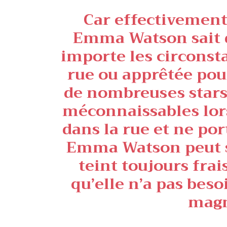
Car effectivement
Emma Watson sait d
importe les circonst
rue ou apprêtée pou
de nombreuses star
méconnaissables lor
dans la rue et ne po
Emma Watson peut s
teint toujours frai
qu’elle n’a pas beso
magn