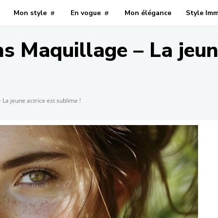
Mon style
En vogue
Mon élégance
Style Im
Maquillage – La jeune
a jeune actrice est sublime !