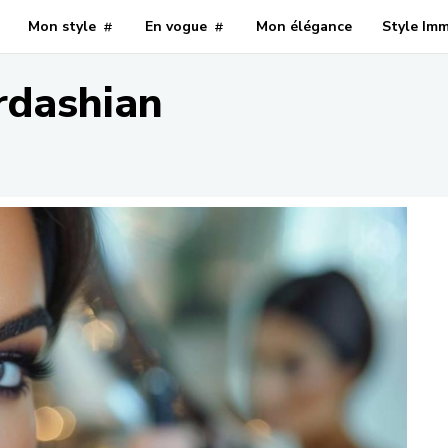
Mon style
En vogue
Mon élégance
Style Im
rdashian