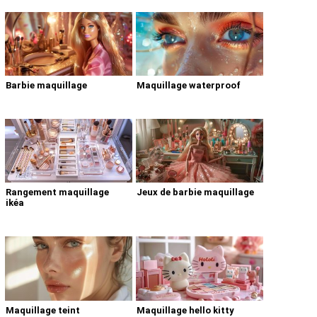
Barbie maquillage
Maquillage waterproof
Rangement maquillage
Jeux de barbie maquillage
ikéa
Maquillage teint
Maquillage hello kitty