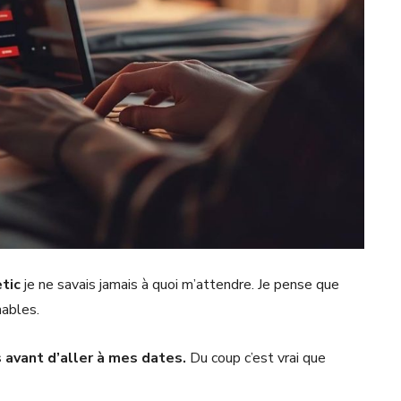
tic
je ne savais jamais à quoi m’attendre. Je pense que
nables.
s avant d’aller à mes dates.
Du coup c’est vrai que