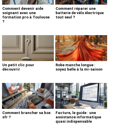
Comment devenir aide
Comment réparer une
soignant avec une
batterie de vélo électrique
formation pro à Toulouse
tout seul ?
?
Un petit clic pour
Robe manche longue :
découvrir
soyez belle à la mi-saison
Comment brancher sa box
Facture, le guide : une
sfr ?
assistance informatique
quasi indispensable