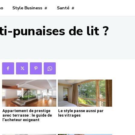
mo
Style Business
Santé
i-punaises de lit ?
Appartement de prestige
Le style passe aussi par
avec terrasse : le guide de
les vitrages
l’acheteur exigeant