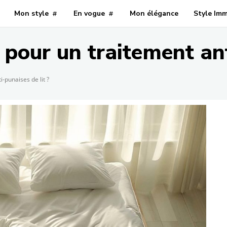
Mon style
En vogue
Mon élégance
Style Im
 pour un traitement ant
i-punaises de lit ?