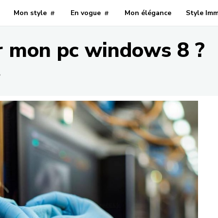
Mon style
En vogue
Mon élégance
Style Im
 mon pc windows 8 ?
?