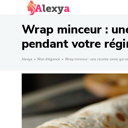
Wrap minceur : un
pendant votre rég
Alexya
Mon élégance
Wrap minceur : une recette saine qui 